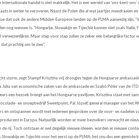
 internationale handel is niet makkelijk. Het is een wereld van ‘ons-kent-ons’ 
laats in weten te veroveren. Naast de Polen die al wat jaartjes meedraaien en
ique dat ook de andere Midden-Europese landen op de PLMA aanwezig zijn. “I
den nog wennen is. “Hongarije, Slowakije en Tsjechië kunnen niet zoals Italië, F
l verwezenlijken. Maar stap voor stap zullen ze zeker een belangrijke factor 
d dat prachtig om te zien”.
echt storm, zegt Stampf Krisztina vrij droogjes tegen de Hongaarse ambassad
a Júlia van economische zaken van de ambassade en Szabó Péter van de ITD
rs een bezoek brengt aan het Hongaarse paviljoen. Krisztina staat met sa
hocolade- en snoepbedrijf Sweetpoint. Pál József, general manager van het A
rs en ontspannen wordt met iedereen gesproken over de voor- en nadelen v
 producent in Europa. Natuurlijk worden er meer bezoekers verwacht en nieu
 in de rij. Toch ontstaan er wel degelijk nieuwe ideeën, worden er nieuwe con
 Slowakije en Tsjechië voor het eerst op de PLMA, het zou dus een gemiste ka