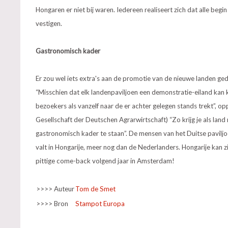
Hongaren er niet bij waren. Iedereen realiseert zich dat alle beg
vestigen.
Gastronomisch kader
Er zou wel iets extra's aan de promotie van de nieuwe landen ge
“Misschien dat elk landenpaviljoen een demonstratie-eiland kan 
bezoekers als vanzelf naar de er achter gelegen stands trekt”, 
Gesellschaft der Deutschen Agrarwirtschaft) “Zo krijg je als la
gastronomisch kader te staan”. De mensen van het Duitse paviljoen
valt in Hongarije, meer nog dan de Nederlanders. Hongarije kan z
pittige come-back volgend jaar in Amsterdam!
>>>> Auteur
Tom de Smet
>>>> Bron
Stampot Europa