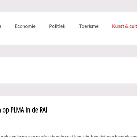
e
Economie
Politiek
Toerisme
Kunst & cul
n op PLMA in de RAI
ok een bron van professionele rust kan zijn, bewijst een bezoek aa