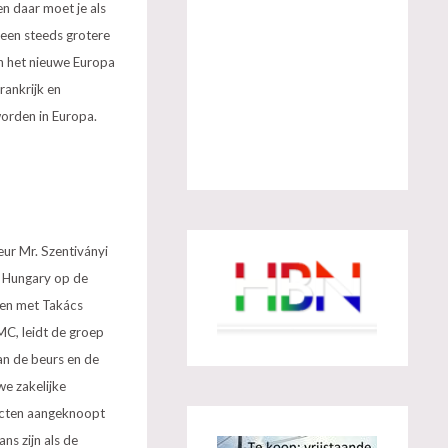
en daar moet je als
 een steeds grotere
n het nieuwe Europa
rankrijk en
worden in Europa.
eur Mr. Szentiványi
 Hungary op de
men met Takács
MC, leidt de groep
an de beurs en de
we zakelijke
tacten aangeknoopt
ns zijn als de