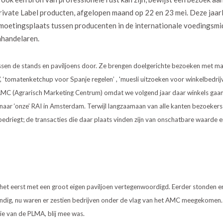
rivate Label producten, afgelopen maand op 22 en 23 mei. Deze jaarl
tmoetingsplaats tussen producenten in de internationale voedingsmi
nhandelaren.
sen de stands en paviljoens door. Ze brengen doelgerichte bezoeken met ma
‘tomatenketchup voor Spanje regelen’ , 'muesli uitzoeken voor winkelbedrijven
MC (Agrarisch Marketing Centrum) omdat we volgend jaar daar winkels gaan 
naar ‘onze’ RAI in Amsterdam. Terwijl langzaamaan van alle kanten bezoekers
n bedriegt; de transacties die daar plaats vinden zijn van onschatbare waarde 
 het eerst met een groot eigen paviljoen vertegenwoordigd. Eerder stonden er
andig, nu waren er zestien bedrijven onder de vlag van het AMC meegekomen.
ie van de PLMA, blij mee was.