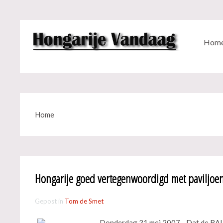
Hom
Home
Hongarije goed vertegenwoordigd met paviljoe
Gepost in
Tom de Smet
Donderdag 31 mei 2007 - Dat de RAI o