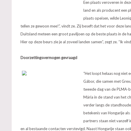
Een plaats veroveren in deze
land en als producent een p
plaats opeisen, wilde Leon
tellen ze gewoon mee!”, vindt ze. Zij beseft dat het voor deze lan
Duitsland meteen een groot paviljoen op de beste plaats in de ha
Hier op deze beurs zie je al zoveel landen samen”, zegt ze. “Ik vin
Doorzettingsvermogen gevraagd
“Het loopt helaas nog niet 
Gábor, die samen met Grex
tweede dag van de PLMA-beu
Mária in de stand van het c
verder langs de standhoude
betekenis van Hongarije als
partners staan niet vanzelf
en al bestaande contacten verstevigd. Naast Hongarije staan ook