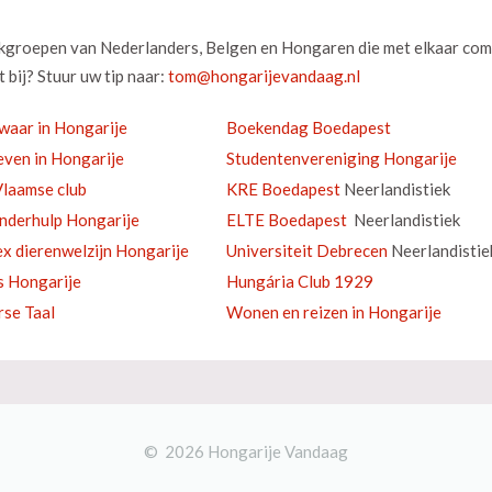
okgroepen van Nederlanders, Belgen en Hongaren die met elkaar com
 bij? Stuur uw tip naar:
waar in Hongarije
Boekendag Boedapest
ven in Hongarije
Studentenvereniging Hongarije
laamse club
KRE Boedapest
Neerlandistiek
inderhulp Hongarije
ELTE Boedapest
Neerlandistiek
ex dierenwelzijn Hongarije
Universiteit Debrecen
Neerlandistie
s Hongarije
Hungária Club 1929
se Taal
Wonen en reizen in Hongarije
© 2026 Hongarije Vandaag