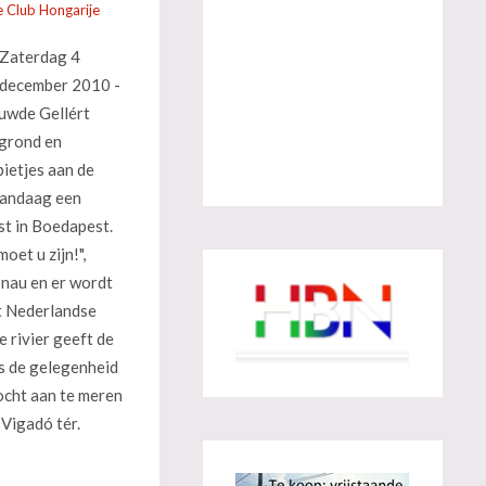
 Club Hongarije
Zaterdag 4
december 2010 -
euwde Gellért
rgrond en
pietjes aan de
 vandaag een
st in Boedapest.
oet u zijn!",
onau en er wordt
t Nederlandse
e rivier geeft de
s de gelegenheid
ocht aan te meren
 Vigadó tér.