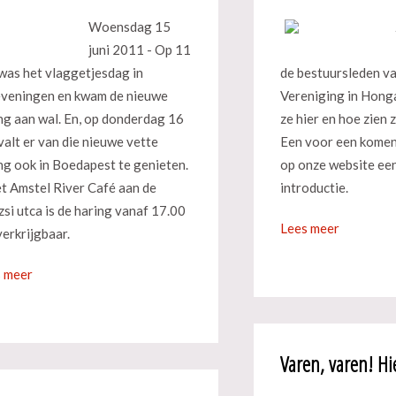
Woensdag 15
juni 2011 - Op 11
 was het vlaggetjesdag in
de bestuursleden v
veningen en kwam de nieuwe
Vereniging in Hong
ng aan wal. En, op donderdag 16
ze hier en hoe zien 
 valt er van die nieuwe vette
Een voor een komen
ng ook in Boedapest te genieten.
op onze website een
et Amstel River Café aan de
introductie.
zsi utca is de haring vanaf 17.00
Lees meer
verkrijgbaar.
 meer
Varen, varen! Hi