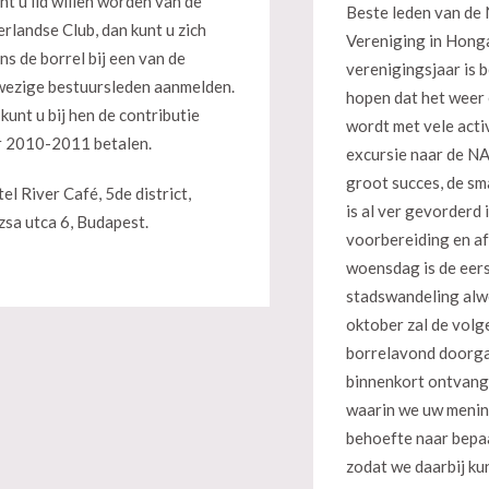
t u lid willen worden van de
Beste leden van de
rlandse Club, dan kunt u zich
Vereniging in Hong
ens de borrel bij een van de
verenigingsjaar is
ezige bestuursleden aanmelden.
hopen dat het weer 
kunt u bij hen de contributie
wordt met vele acti
 2010-2011 betalen.
excursie naar de N
groot succes, de s
el River Café, 5de district,
is al ver gevorderd i
zsa utca 6, Budapest.
voorbereiding en a
woensdag is de eer
stadswandeling alw
oktober zal de volg
borrelavond doorga
binnenkort ontvangt
waarin we uw menin
behoefte naar bepaa
zodat we daarbij ku