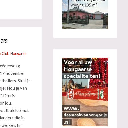
lers
 Club Hongarije
Woensdag
17 november
ballers. Sluit je
je! Hou je van
n? Dan is
or jou.
voetbalclub met
anders die in
 werken. Er