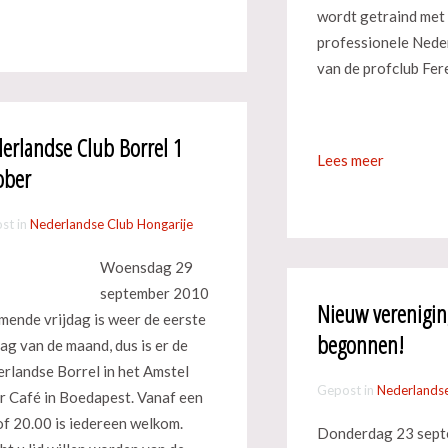
wordt getraind met
professionele Nede
van de profclub Fe
erlandse Club Borrel 1
Lees meer
ober
st in
Nederlandse Club Hongarije
Woensdag 29
september 2010
Nieuw verenigin
mende vrijdag is weer de eerste
begonnen!
dag van de maand, dus is er de
rlandse Borrel in het Amstel
Gepost in
Nederlandse
r Café in Boedapest. Vanaf een
of 20.00 is iedereen welkom.
Donderdag 23 sept