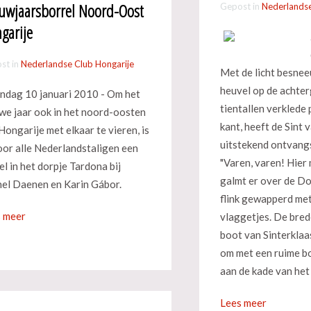
uwjaarsborrel Noord-Oost
Gepost in
Nederlandse
garije
st in
Nederlandse Club Hongarije
Met de licht besne
heuvel op de achte
dag 10 januari 2010 - Om het
tientallen verklede 
we jaar ook in het noord-oosten
kant, heeft de Sint
Hongarije met elkaar te vieren, is
uitstekend ontvang
oor alle Nederlandstaligen een
"Varen, varen! Hier m
el in het dorpje Tardona bij
galmt er over de D
el Daenen en Karin Gábor.
flink gewapperd me
 meer
vlaggetjes. De bred
boot van Sinterklaa
om met een ruime b
aan de kade van het
Lees meer