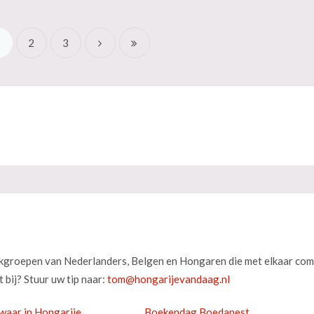
1
2
3
okgroepen van Nederlanders, Belgen en Hongaren die met elkaar com
 bij? Stuur uw tip naar:
waar in Hongarije
Boekendag Boedapest