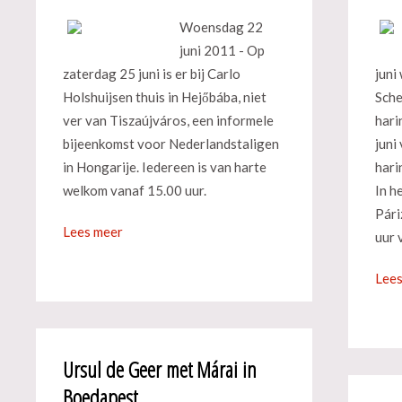
Woensdag 22
juni 2011 - Op
zaterdag 25 juni is er bij Carlo
juni
Holshuijsen thuis in Hejőbába, niet
Sche
ver van Tiszaújváros, een informele
hari
bijeenkomst voor Nederlandstaligen
juni
in Hongarije. Iedereen is van harte
hari
welkom vanaf 15.00 uur.
In h
Pári
Lees meer
uur 
Lees
Ursul de Geer met Márai in
Boedapest