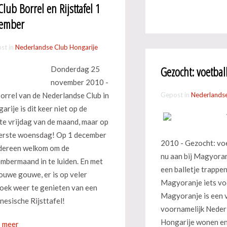
Club Borrel en Rijsttafel 1
ember
st in
Nederlandse Club Hongarije
Gezocht: voetbal
Donderdag 25
november 2010 -
orrel van de Nederlandse Club in
Gepost in
Nederlandse
arije is dit keer niet op de
te vrijdag van de maand, maar op
erste woensdag! Op 1 december
2010 - Gezocht: voet
edereen welkom om de
nu aan bij Magyoran
mbermaand in te luiden. En met
een balletje trappe
ouwe gouwe, er is op veler
Magyoranje iets vo
oek weer te genieten van een
Magyoranje is een 
nesische Rijsttafel!
voornamelijk Nederl
Hongarije wonen en
 meer