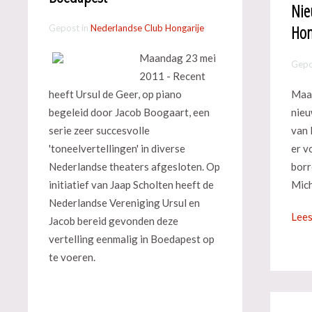
Nie
Hon
Gepost in
Nederlandse Club Hongarije
Maandag 23 mei
Gepo
2011 - Recent
heeft Ursul de Geer, op piano
Maan
begeleid door Jacob Boogaart, een
nieu
serie zeer succesvolle
van 
'toneelvertellingen' in diverse
er v
Nederlandse theaters afgesloten. Op
borr
initiatief van Jaap Scholten heeft de
Mich
Nederlandse Vereniging Ursul en
Lees
Jacob bereid gevonden deze
vertelling eenmalig in Boedapest op
te voeren.