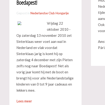
Moch
Boedapest!
Nede
tijd
Gepost in
Nederlandse Club Hongarije
aanw
Vrijdag 22
Ook 
oktober 2010 -
voor
Op zaterdag 13 november 2010 zet
Sinterklaas weer voet aan wal in
Amst
Nederland en vlak voordat
Pári
Sinterklaas jarig is komt hij op
zaterdag 4 december met zijn Pieten
zelfs nog naar Boedapest! Net als
vorig jaar komt hij met de boot en
brengt hij voor alle Nederlandstalige
kinderen van 0 tot 9 jaar cadeaus en
lekkers mee.
Lees meer