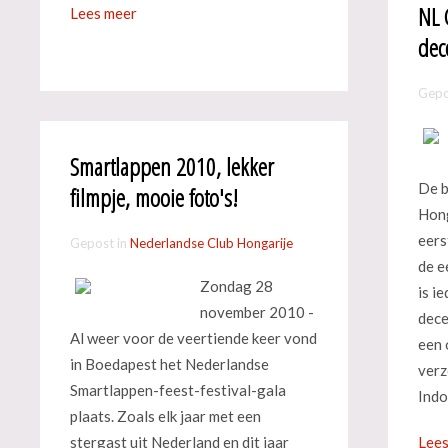
NL 
Lees meer
dec
Gepo
Smartlappen 2010, lekker
De b
filmpje, mooie foto's!
Hong
eers
Gepost in
Nederlandse Club Hongarije
de e
Zondag 28
is i
november 2010 -
dece
Al weer voor de veertiende keer vond
een 
in Boedapest het Nederlandse
verz
Smartlappen-feest-festival-gala
Indo
plaats. Zoals elk jaar met een
stergast uit Nederland en dit jaar
Lees