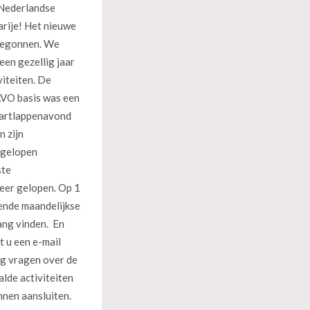
 Nederlandse
arije! Het nieuwe
 begonnen. We
een gezellig jaar
viteiten. De
AVO basis was een
martlappenavond
n zijn
fgelopen
ste
eer gelopen. Op 1
ende maandelijkse
ng vinden. En
 u een e-mail
g vragen over de
lde activiteiten
nnen aansluiten.