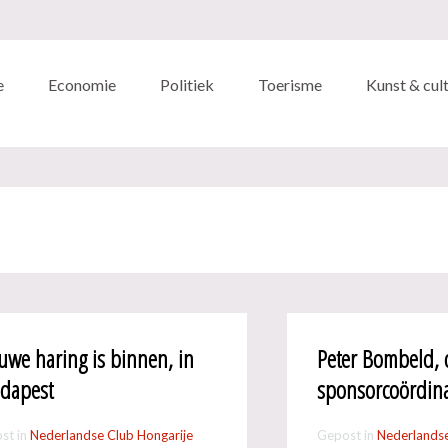
e
Economie
Politiek
Toerisme
Kunst & cul
uwe haring is binnen, in
Peter Bombeld, 
dapest
sponsorcoördin
st in
Nederlandse Club Hongarije
Gepost in
Nederlandse