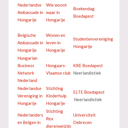
Nederlandse
Wie woont
Boekendag
Ambassade in
waar in
Boedapest
Hongarije
Hongarije
Belgische
Wonen en
Studentenvereniging
Ambassade in
leven in
Hongarije
Hongarije
Hongarije
Hungarian
Business
Hongaars-
KRE Boedapest
Network
Vlaamse club
Neerlandistiek
Nederland
Nederlandse
Stichting
ELTE Boedapest
Vereniging in
Kinderhulp
Neerlandistiek
Hongarije
Hongarije
Stichting
Nederlanders
Universiteit
Rex
en Belgen in
Debrecen
dierenwelzijn