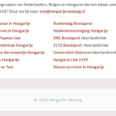
okgroepen van Nederlanders, Belgen en Hongaren die met elkaar com
 bij? Stuur uw tip naar:
waar in Hongarije
Boekendag Boedapest
ven in Hongarije
Studentenvereniging Hongarije
laamse club
KRE Boedapest
Neerlandistiek
inderhulp Hongarije
ELTE Boedapest
Neerlandistiek
ex dierenwelzijn Hongarije
Universiteit Debrecen
Neerlandistie
s Hongarije
Hungária Club 1929
se Taal
Wonen en reizen in Hongarije
© 2026 Hongarije Vandaag