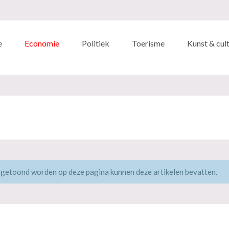
e
Economie
Politiek
Toerisme
Kunst & cul
 getoond worden op deze pagina kunnen deze artikelen bevatten.