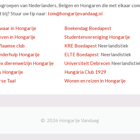
okgroepen van Nederlanders, Belgen en Hongaren die met elkaar com
 bij? Stuur uw tip naar:
waar in Hongarije
Boekendag Boedapest
ven in Hongarije
Studentenvereniging Hongarije
laamse club
KRE Boedapest
Neerlandistiek
inderhulp Hongarije
ELTE Boedapest
Neerlandistiek
ex dierenwelzijn Hongarije
Universiteit Debrecen
Neerlandistie
s Hongarije
Hungária Club 1929
se Taal
Wonen en reizen in Hongarije
© 2026 Hongarije Vandaag