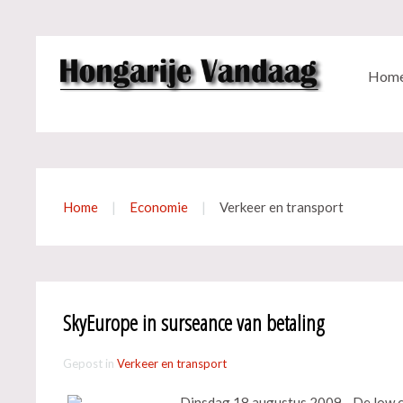
Hom
Home
Economie
Verkeer en transport
SkyEurope in surseance van betaling
Gepost in
Verkeer en transport
Dinsdag 18 augustus 2009 - De low c