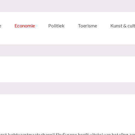
e
Economie
Politiek
Toerisme
Kunst & cul
ost luchtvaartmaatschappij SkyEurope heeft uitstel van betaling a