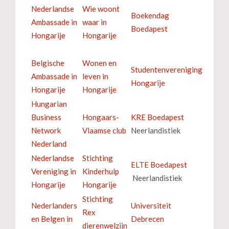
Nederlandse
Wie woont
Boekendag
Ambassade in
waar in
Boedapest
Hongarije
Hongarije
Belgische
Wonen en
Studentenvereniging
Ambassade in
leven in
Hongarije
Hongarije
Hongarije
Hungarian
Business
Hongaars-
KRE Boedapest
Network
Vlaamse club
Neerlandistiek
Nederland
Nederlandse
Stichting
ELTE Boedapest
Vereniging in
Kinderhulp
Neerlandistiek
Hongarije
Hongarije
Stichting
Nederlanders
Universiteit
Rex
en Belgen in
Debrecen
dierenwelzijn