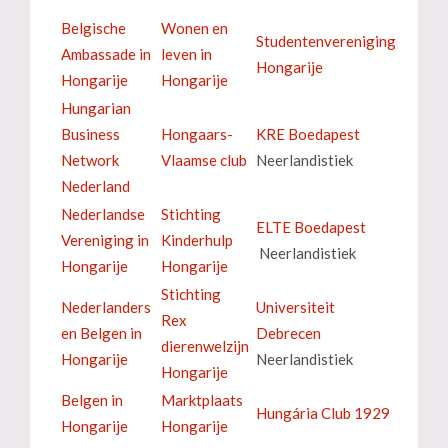
Belgische
Wonen en
Studentenvereniging
Ambassade in
leven in
Hongarije
Hongarije
Hongarije
Hungarian
Business
Hongaars-
KRE Boedapest
Network
Vlaamse club
Neerlandistiek
Nederland
Nederlandse
Stichting
ELTE Boedapest
Vereniging in
Kinderhulp
Neerlandistiek
Hongarije
Hongarije
Stichting
Nederlanders
Universiteit
Rex
en Belgen in
Debrecen
dierenwelzijn
Hongarije
Neerlandistiek
Hongarije
Belgen in
Marktplaats
Hungária Club 1929
Hongarije
Hongarije