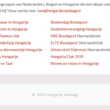
okgroepen van Nederlanders, Belgen en Hongaren die met elkaar com
 bij? Stuur uw tip naar:
waar in Hongarije
Boekendag Boedapest
ven in Hongarije
Studentenvereniging Hongarije
laamse club
KRE Boedapest
Neerlandistiek
inderhulp Hongarije
ELTE Boedapest
Neerlandistiek
ex dierenwelzijn Hongarije
Universiteit Debrecen
Neerlandistie
s Hongarije
Hungária Club 1929
se Taal
Wonen en reizen in Hongarije
© 2026 Hongarije Vandaag