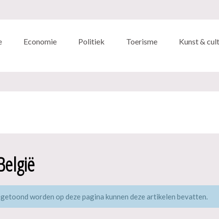
e
Economie
Politiek
Toerisme
Kunst & cul
België
 getoond worden op deze pagina kunnen deze artikelen bevatten.