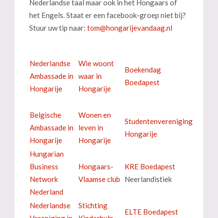
Nederlandse taal maar ook in het Hongaars of
het Engels. Staat er een facebook-groep niet bij?
Stuur uw tip naar:
Nederlandse
Wie woont
Boekendag
Ambassade in
waar in
Boedapest
Hongarije
Hongarije
Belgische
Wonen en
Studentenvereniging
Ambassade in
leven in
Hongarije
Hongarije
Hongarije
Hungarian
Business
Hongaars-
KRE Boedapest
Network
Vlaamse club
Neerlandistiek
Nederland
Nederlandse
Stichting
ELTE Boedapest
Vereniging in
Kinderhulp