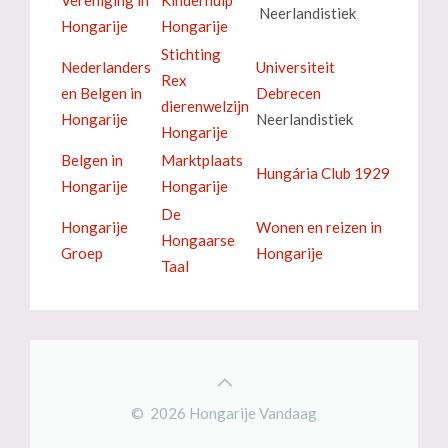
Neerlandistiek
Hongarije
Hongarije
Stichting
Nederlanders
Universiteit
Rex
en Belgen in
Debrecen
dierenwelzijn
Hongarije
Neerlandistiek
Hongarije
Belgen in
Marktplaats
Hungária Club 1929
Hongarije
Hongarije
De
Hongarije
Wonen en reizen in
Hongaarse
Groep
Hongarije
Taal
© 2026 Hongarije Vandaag