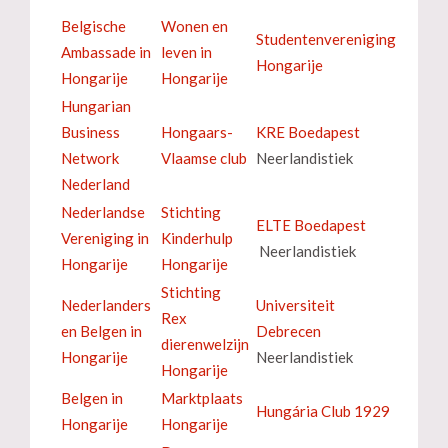
Belgische
Wonen en
Studentenvereniging
Ambassade in
leven in
Hongarije
Hongarije
Hongarije
Hungarian
Business
Hongaars-
KRE Boedapest
Network
Vlaamse club
Neerlandistiek
Nederland
Nederlandse
Stichting
ELTE Boedapest
Vereniging in
Kinderhulp
Neerlandistiek
Hongarije
Hongarije
Stichting
Nederlanders
Universiteit
Rex
en Belgen in
Debrecen
dierenwelzijn
Hongarije
Neerlandistiek
Hongarije
Belgen in
Marktplaats
Hungária Club 1929
Hongarije
Hongarije