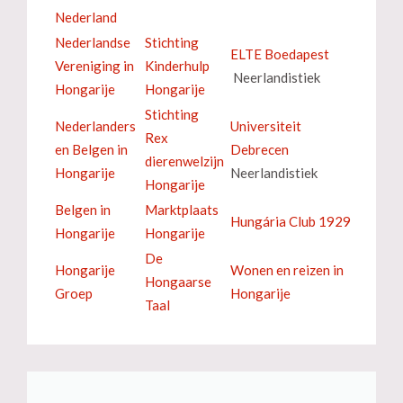
Nederland
Nederlandse
Stichting
ELTE Boedapest
Vereniging in
Kinderhulp
Neerlandistiek
Hongarije
Hongarije
Stichting
Nederlanders
Universiteit
Rex
en Belgen in
Debrecen
dierenwelzijn
Hongarije
Neerlandistiek
Hongarije
Belgen in
Marktplaats
Hungária Club 1929
Hongarije
Hongarije
De
Hongarije
Wonen en reizen in
Hongaarse
Groep
Hongarije
Taal