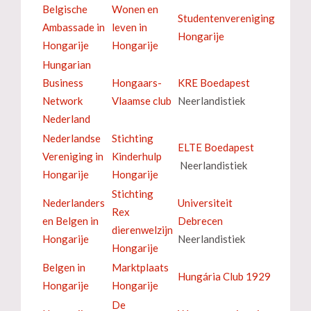
Belgische
Wonen en
Studentenvereniging
Ambassade in
leven in
Hongarije
Hongarije
Hongarije
Hungarian
Business
Hongaars-
KRE Boedapest
Network
Vlaamse club
Neerlandistiek
Nederland
Nederlandse
Stichting
ELTE Boedapest
Vereniging in
Kinderhulp
Neerlandistiek
Hongarije
Hongarije
Stichting
Nederlanders
Universiteit
Rex
en Belgen in
Debrecen
dierenwelzijn
Hongarije
Neerlandistiek
Hongarije
Belgen in
Marktplaats
Hungária Club 1929
Hongarije
Hongarije
De