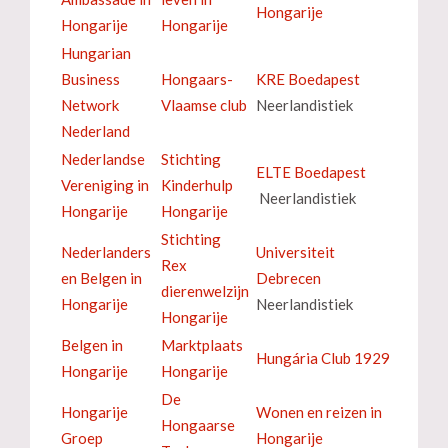
Hongarije
Hongarije
Hongarije
Hungarian
Business
Hongaars-
KRE Boedapest
Network
Vlaamse club
Neerlandistiek
Nederland
Nederlandse
Stichting
ELTE Boedapest
Vereniging in
Kinderhulp
Neerlandistiek
Hongarije
Hongarije
Stichting
Nederlanders
Universiteit
Rex
en Belgen in
Debrecen
dierenwelzijn
Hongarije
Neerlandistiek
Hongarije
Belgen in
Marktplaats
Hungária Club 1929
Hongarije
Hongarije
De
Hongarije
Wonen en reizen in
Hongaarse
Groep
Hongarije