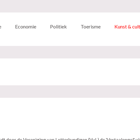
e
Economie
Politiek
Toerisme
Kunst & cul
dt door de Vereniging van Letterkundigen (VvL) de 'Vertaalengel' ui