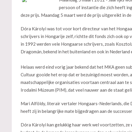
persoon of instantie die zich heeft 
deze prijs. Maandag 5 maart werd de prijs uitgereikt in de
Dóra Károlyi was tot voor kort directeur van het Hong
schrijvers in Hongarije zelf, richtte dit fonds zich ook op
in 1992 werden vele Hongaarse schrijvers, zoals Kosztol
Dragomán, bekend in het buitenland en ook in Nederland e
Helaas werd eind vorig jaar bekend dat het MKA geen s
Cultuur gooide het erop dat er bezuinigd moest worden, an
maatschappelijke organisaties voortaan centraal aan te s
Irodalmi Múzeum (PIM), dat veel nauwer aan de staat gel
Mari Alföldy, literair vertaler Hongaars-Nederlands, die
heeft zij in belangrijke mate bijgedragen aan de successen
Dóra Károlyi kan gelukkig haar werk wel voortzetten, ze