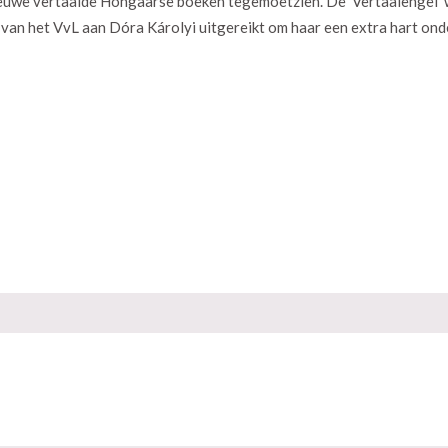
ieuwe vertaalde Hongaarse boeken tegemoetzien. De 'Vertaalengel'
van het VvL aan Dóra Károlyi uitgereikt om haar een extra hart onde