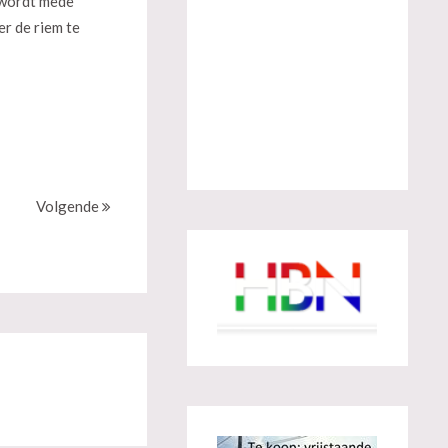
 wordt mede
r de riem te
Volgende