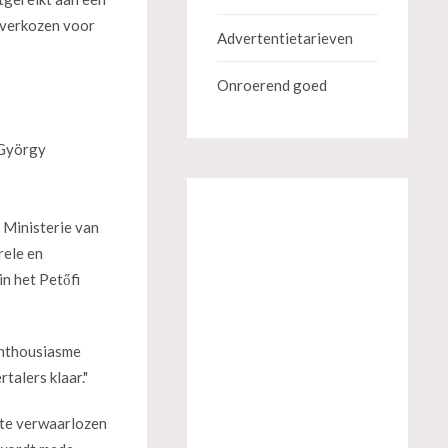
i verkozen voor
Advertentietarieven
Onroerend goed
 György
 Ministerie van
rele en
n het Petőfi
 enthousiasme
talers klaar."
 te verwaarlozen