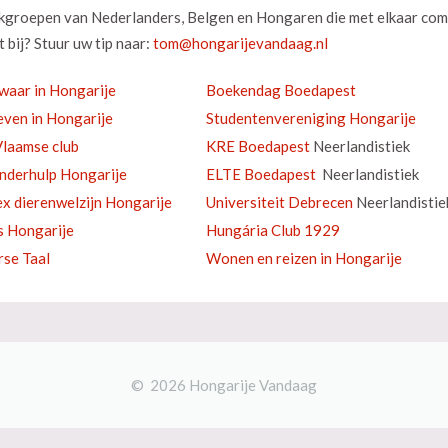
okgroepen van Nederlanders, Belgen en Hongaren die met elkaar com
 bij? Stuur uw tip naar:
waar in Hongarije
Boekendag Boedapest
ven in Hongarije
Studentenvereniging Hongarije
laamse club
KRE Boedapest
Neerlandistiek
inderhulp Hongarije
ELTE Boedapest
Neerlandistiek
ex dierenwelzijn Hongarije
Universiteit Debrecen
Neerlandistie
s Hongarije
Hungária Club 1929
se Taal
Wonen en reizen in Hongarije
© 2026 Hongarije Vandaag