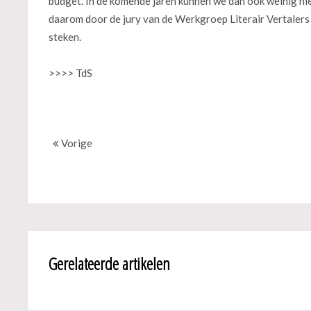
budget. In de komende jaren kunnen we dan ook weinig n
daarom door de jury van de Werkgroep Literair Vertalers 
steken.
>>>> TdS
Vorige
Gerelateerde artikelen