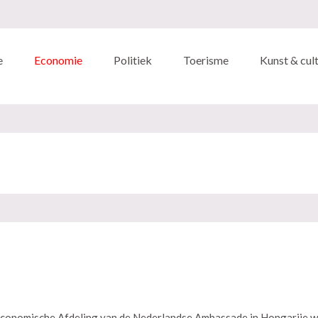
e
Economie
Politiek
Toerisme
Kunst & cul
Economische Afdeling van de Nederlandse Ambassade in Hongarije w