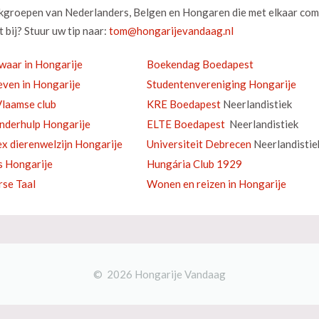
okgroepen van Nederlanders, Belgen en Hongaren die met elkaar com
 bij? Stuur uw tip naar:
waar in Hongarije
Boekendag Boedapest
ven in Hongarije
Studentenvereniging Hongarije
laamse club
KRE Boedapest
Neerlandistiek
inderhulp Hongarije
ELTE Boedapest
Neerlandistiek
ex dierenwelzijn Hongarije
Universiteit Debrecen
Neerlandistie
s Hongarije
Hungária Club 1929
se Taal
Wonen en reizen in Hongarije
© 2026 Hongarije Vandaag