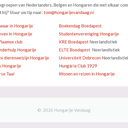
okgroepen van Nederlanders, Belgen en Hongaren die met elkaar com
 bij? Stuur uw tip naar:
waar in Hongarije
Boekendag Boedapest
ven in Hongarije
Studentenvereniging Hongarije
laamse club
KRE Boedapest
Neerlandistiek
inderhulp Hongarije
ELTE Boedapest
Neerlandistiek
ex dierenwelzijn Hongarije
Universiteit Debrecen
Neerlandistie
s Hongarije
Hungária Club 1929
se Taal
Wonen en reizen in Hongarije
© 2026 Hongarije Vandaag