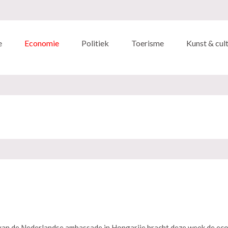
e
Economie
Politiek
Toerisme
Kunst & cul
van de Nederlandse ambassade in Hongarije bracht deze week de ec