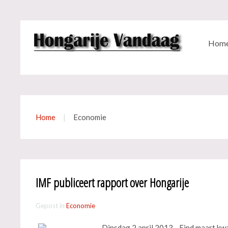
Hom
Home
Economie
IMF publiceert rapport over Hongarije
Gepost in
Economie
Dinsdag 2 april 2013 - Eind maart k