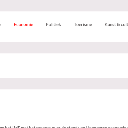
e
Economie
Politiek
Toerisme
Kunst & cul
wam het IMF met het rapport over de stand van Hongaarse economie 