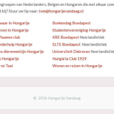
okgroepen van Nederlanders, Belgen en Hongaren die met elkaar com
 bij? Stuur uw tip naar:
waar in Hongarije
Boekendag Boedapest
ven in Hongarije
Studentenvereniging Hongarije
laamse club
KRE Boedapest
Neerlandistiek
inderhulp Hongarije
ELTE Boedapest
Neerlandistiek
ex dierenwelzijn Hongarije
Universiteit Debrecen
Neerlandistie
s Hongarije
Hungária Club 1929
se Taal
Wonen en reizen in Hongarije
© 2026 Hongarije Vandaag