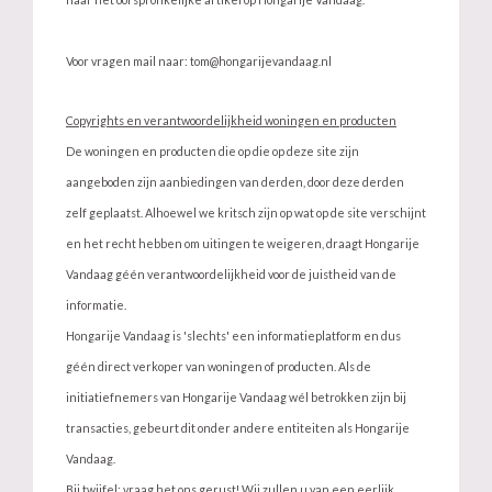
Voor vragen mail naar:
tom@hongarijevandaag.nl
Copyrights en verantwoordelijkheid woningen en producten
De woningen en producten die op die op deze site zijn
aangeboden zijn aanbiedingen van derden, door deze derden
zelf geplaatst. Alhoewel we kritsch zijn op wat op de site verschijnt
en het recht hebben om uitingen te weigeren, draagt Hongarije
Vandaag géén verantwoordelijkheid voor de juistheid van de
informatie.
Hongarije Vandaag is 'slechts' een informatieplatform en dus
géén direct verkoper van woningen of producten. Als de
initiatiefnemers van Hongarije Vandaag wél betrokken zijn bij
transacties, gebeurt dit onder andere entiteiten als Hongarije
Vandaag.
Bij twijfel: vraag het ons gerust! Wij zullen u van een eerlijk