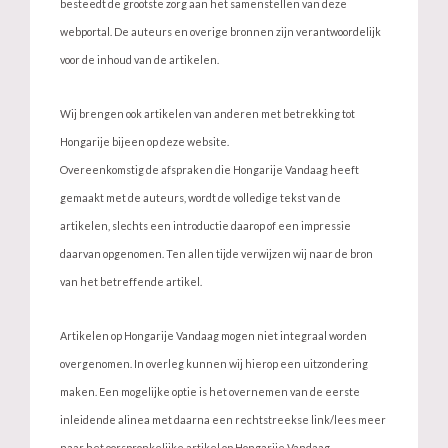
besteedt de grootste zorg aan het samenstellen van deze
webportal. De auteurs en overige bronnen zijn verantwoordelijk
voor de inhoud van de artikelen.
Wij brengen ook artikelen van anderen met betrekking tot
Hongarije bijeen op deze website.
Overeenkomstig de afspraken die Hongarije Vandaag heeft
gemaakt met de auteurs, wordt de volledige tekst van de
artikelen, slechts een introductie daarop of een impressie
daarvan opgenomen. Ten allen tijde verwijzen wij naar de bron
van het betreffende artikel.
Artikelen op Hongarije Vandaag mogen niet integraal worden
overgenomen. In overleg kunnen wij hierop een uitzondering
maken. Een mogelijke optie is het overnemen van de eerste
inleidende alinea met daarna een rechtstreekse link/lees meer
naar het oorspronkelijke artikel op Hongarije Vandaag.