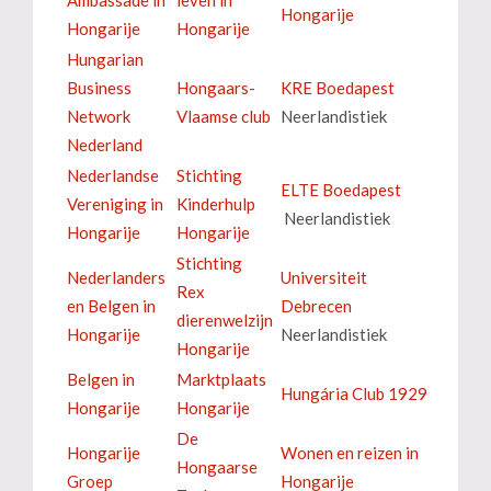
Hongarije
Hongarije
Hongarije
Hungarian
Business
Hongaars-
KRE Boedapest
Network
Vlaamse club
Neerlandistiek
Nederland
Nederlandse
Stichting
ELTE Boedapest
Vereniging in
Kinderhulp
Neerlandistiek
Hongarije
Hongarije
Stichting
Nederlanders
Universiteit
Rex
en Belgen in
Debrecen
dierenwelzijn
Hongarije
Neerlandistiek
Hongarije
Belgen in
Marktplaats
Hungária Club 1929
Hongarije
Hongarije
De
Hongarije
Wonen en reizen in
Hongaarse
Groep
Hongarije