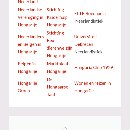
Nederland
Nederlandse
Stichting
ELTE Boedapest
Vereniging in
Kinderhulp
Neerlandistiek
Hongarije
Hongarije
Stichting
Nederlanders
Universiteit
Rex
en Belgen in
Debrecen
dierenwelzijn
Hongarije
Neerlandistiek
Hongarije
Belgen in
Marktplaats
Hungária Club 1929
Hongarije
Hongarije
De
Hongarije
Wonen en reizen in
Hongaarse
Groep
Hongarije
Taal