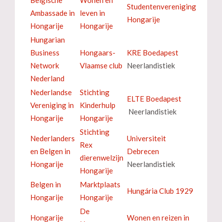
Studentenvereniging
Ambassade in
leven in
Hongarije
Hongarije
Hongarije
Hungarian
Business
Hongaars-
KRE Boedapest
Network
Vlaamse club
Neerlandistiek
Nederland
Nederlandse
Stichting
ELTE Boedapest
Vereniging in
Kinderhulp
Neerlandistiek
Hongarije
Hongarije
Stichting
Nederlanders
Universiteit
Rex
en Belgen in
Debrecen
dierenwelzijn
Hongarije
Neerlandistiek
Hongarije
Belgen in
Marktplaats
Hungária Club 1929
Hongarije
Hongarije
De
Hongarije
Wonen en reizen in