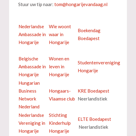
Stuur uw tip naar:
Nederlandse
Wie woont
Boekendag
Ambassade in
waar in
Boedapest
Hongarije
Hongarije
Belgische
Wonen en
Studentenvereniging
Ambassade in
leven in
Hongarije
Hongarije
Hongarije
Hungarian
Business
Hongaars-
KRE Boedapest
Network
Vlaamse club
Neerlandistiek
Nederland
Nederlandse
Stichting
ELTE Boedapest
Vereniging in
Kinderhulp
Neerlandistiek
Hongarije
Hongarije