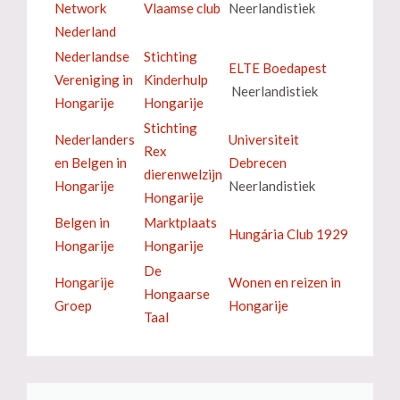
Network
Vlaamse club
Neerlandistiek
Nederland
Nederlandse
Stichting
ELTE Boedapest
Vereniging in
Kinderhulp
Neerlandistiek
Hongarije
Hongarije
Stichting
Nederlanders
Universiteit
Rex
en Belgen in
Debrecen
dierenwelzijn
Hongarije
Neerlandistiek
Hongarije
Belgen in
Marktplaats
Hungária Club 1929
Hongarije
Hongarije
De
Hongarije
Wonen en reizen in
Hongaarse
Groep
Hongarije
Taal