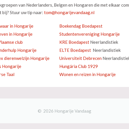
okgroepen van Nederlanders, Belgen en Hongaren die met elkaar com
 bij? Stuur uw tip naar:
waar in Hongarije
Boekendag Boedapest
ven in Hongarije
Studentenvereniging Hongarije
laamse club
KRE Boedapest
Neerlandistiek
inderhulp Hongarije
ELTE Boedapest
Neerlandistiek
ex dierenwelzijn Hongarije
Universiteit Debrecen
Neerlandistie
s Hongarije
Hungária Club 1929
se Taal
Wonen en reizen in Hongarije
© 2026 Hongarije Vandaag