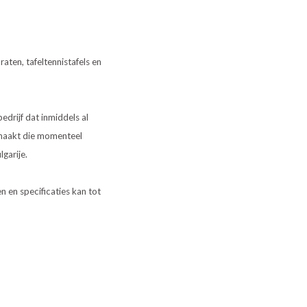
aten, tafeltennistafels en
edrijf dat inmiddels al
 maakt die momenteel
garije.
n en specificaties kan tot