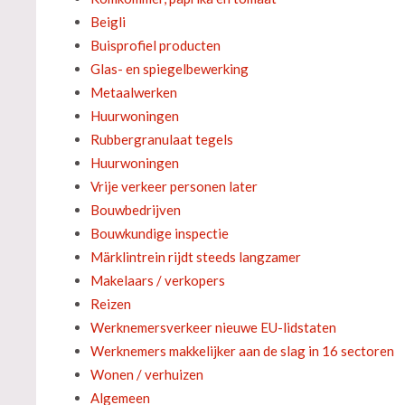
Beigli
Buisprofiel producten
Glas- en spiegelbewerking
Metaalwerken
Huurwoningen
Rubbergranulaat tegels
Huurwoningen
Vrije verkeer personen later
Bouwbedrijven
Bouwkundige inspectie
Märklintrein rijdt steeds langzamer
Makelaars / verkopers
Reizen
Werknemersverkeer nieuwe EU-lidstaten
Werknemers makkelijker aan de slag in 16 sectoren
Wonen / verhuizen
Algemeen