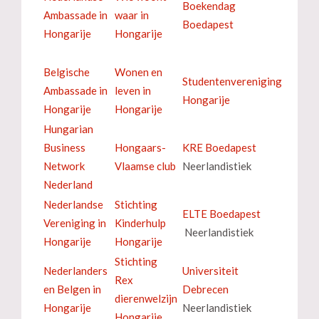
Boekendag
Ambassade in
waar in
Boedapest
Hongarije
Hongarije
Belgische
Wonen en
Studentenvereniging
Ambassade in
leven in
Hongarije
Hongarije
Hongarije
Hungarian
Business
Hongaars-
KRE Boedapest
Network
Vlaamse club
Neerlandistiek
Nederland
Nederlandse
Stichting
ELTE Boedapest
Vereniging in
Kinderhulp
Neerlandistiek
Hongarije
Hongarije
Stichting
Nederlanders
Universiteit
Rex
en Belgen in
Debrecen
dierenwelzijn
Hongarije
Neerlandistiek
Hongarije