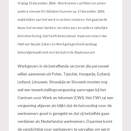
Vrijdag 15 december 2006 - Werknemers uit Polen en zeven
andere nieuwe EU-lidstaten kunnen v.a. 17 december 2006
makkelijker aan het werk in zestien sectoren. Het gaat om de
bouw, het vervoer, banken, verzekeraars en andere zakelijke
dienstverlening. Dat heeft demissionair staatssecretaris Van
Hoof van Sociale Zaken en Werkgelegenheid vandaag
bekendgemaakt met een besluit in de Staatscourant.
Werkgevers in de betreffende sectoren die personeel
willen aannemen uit Polen, Tsjechië, Hongarije, Estland,
Letland, Litouwen, Slowakije en Slovenië moeten nog
wel een tewerkstellingsvergunning aanvragen bij het
Centrum voor Werk en Inkomen (CWI). Het CWI zal een
vergunning afgeven als blijkt dat de huisvesting voor de
werknemers goed is geregeld en dat zij hetzelfde gaan
verdienen als Nederlandse werknemers. Daarmee komt
de verplichting voor werkgevers te vervallen om eerst