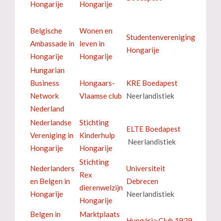
Hongarije
Hongarije
Belgische
Wonen en
Studentenvereniging
Ambassade in
leven in
Hongarije
Hongarije
Hongarije
Hungarian
Business
Hongaars-
KRE Boedapest
Network
Vlaamse club
Neerlandistiek
Nederland
Nederlandse
Stichting
ELTE Boedapest
Vereniging in
Kinderhulp
Neerlandistiek
Hongarije
Hongarije
Stichting
Nederlanders
Universiteit
Rex
en Belgen in
Debrecen
dierenwelzijn
Hongarije
Neerlandistiek
Hongarije
Belgen in
Marktplaats
Hungária Club 1929