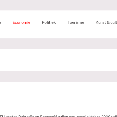
e
Economie
Politiek
Toerisme
Kunst & cul
EU-staten Bulgarije en Roemenië zullen pas vanaf oktober 2008 vrij