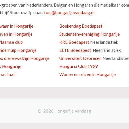
okgroepen van Nederlanders, Belgen en Hongaren die met elkaar com
 bij? Stuur uw tip naar:
waar in Hongarije
Boekendag Boedapest
ven in Hongarije
Studentenvereniging Hongarije
laamse club
KRE Boedapest
Neerlandistiek
inderhulp Hongarije
ELTE Boedapest
Neerlandistiek
ex dierenwelzijn Hongarije
Universiteit Debrecen
Neerlandistie
s Hongarije
Hungária Club 1929
se Taal
Wonen en reizen in Hongarije
© 2026 Hongarije Vandaag