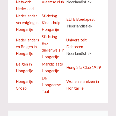
Network
Vlaamse club
Neerlandistiek
Nederland
Nederlandse
Stichting
ELTE Boedapest
Vereniging in
Kinderhulp
Neerlandistiek
Hongarije
Hongarije
Stichting
Nederlanders
Universiteit
Rex
en Belgen in
Debrecen
dierenwelzijn
Hongarije
Neerlandistiek
Hongarije
Belgen in
Marktplaats
Hungária Club 1929
Hongarije
Hongarije
De
Hongarije
Wonen en reizen in
Hongaarse
Groep
Hongarije
Taal