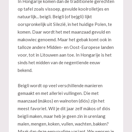
In Hongarije komen dan de traditionele gerechten
op tafel zoals vissoep, gevulde koolrolletjes en
natuurlijk... beigli. Beigli (of bejgli) lijkt
oorspronkelijk uit Silezië, in het huidige Polen, te
komen. Daar wordt het met maanzaad gevuld en
makowiec genoemd. Maar het gebak komt ook in
talloze andere Midden- en Oost-Europese landen
voor, tot in Litouwen aan toe. In Hongarije is het
sinds het midden van de negentiende eeuw
bekend.
Beigli wordt op veel verschillende manieren
gemaakt en met allerlei vullingen. Die met
maanzaad (mákos) en walnoten (diós) zijn het
meest favoriet. Wil je dit jaar zelf mákos of diós
beigli maken, maar heb je geen zin in urenlang
malen, mengen, koken, vullen, wachten, bakken?
Maak dan deze eenvoudige variant. We wensen je