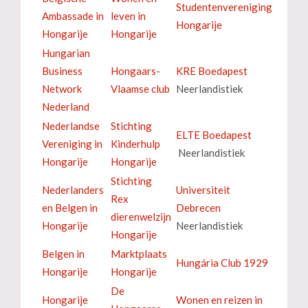
Studentenvereniging
Ambassade in
leven in
Hongarije
Hongarije
Hongarije
Hungarian
Business
Hongaars-
KRE Boedapest
Network
Vlaamse club
Neerlandistiek
Nederland
Nederlandse
Stichting
ELTE Boedapest
Vereniging in
Kinderhulp
Neerlandistiek
Hongarije
Hongarije
Stichting
Nederlanders
Universiteit
Rex
en Belgen in
Debrecen
dierenwelzijn
Hongarije
Neerlandistiek
Hongarije
Belgen in
Marktplaats
Hungária Club 1929
Hongarije
Hongarije
De
Hongarije
Wonen en reizen in