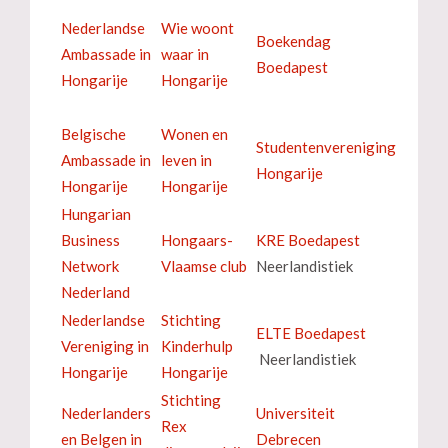
Nederlandse
Wie woont
Boekendag
Ambassade in
waar in
Boedapest
Hongarije
Hongarije
Belgische
Wonen en
Studentenvereniging
Ambassade in
leven in
Hongarije
Hongarije
Hongarije
Hungarian
Business
Hongaars-
KRE Boedapest
Network
Vlaamse club
Neerlandistiek
Nederland
Nederlandse
Stichting
ELTE Boedapest
Vereniging in
Kinderhulp
Neerlandistiek
Hongarije
Hongarije
Stichting
Nederlanders
Universiteit
Rex
en Belgen in
Debrecen