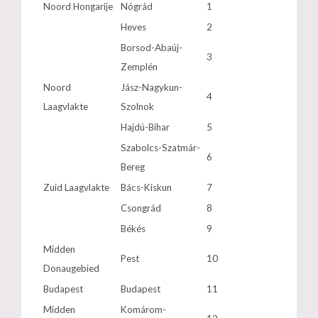
Noord Hongarije
Nógrád
1
Heves
2
Borsod-Abaúj-
3
Zemplén
Noord
Jász-Nagykun-
4
Laagvlakte
Szolnok
Hajdú-Bihar
5
Szabolcs-Szatmár-
6
Bereg
Zuid Laagvlakte
Bács-Kiskun
7
Csongrád
8
Békés
9
Midden
Pest
10
Donaugebied
Budapest
Budapest
11
Midden
Komárom-