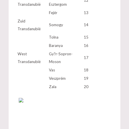
12
Transdanubië
Esztergom
Fejér
13
Zuid
Somogy
14
Transdanubië
Tolna
15
Baranya
16
West
Gy?r-Sopron-
17
Transdanubië
Moson
Vas
18
Veszprém
19
Zala
20