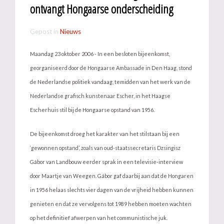
ontvangt Hongaarse onderscheiding
Gepost in
Nieuws
Maandag 23 oktober 2006 - In een besloten bijeenkomst,
georganiseerd door de Hongaarse Ambassade in Den Haag, stond
de Nederlandse politiek vandaag, temidden van het werk van de
Nederlandse grafisch kunstenaar Escher, in het Haagse
Escherhuis stil bij de Hongaarse opstand van 1956.
De bijeenkomst droeg het karakter van het stilstaan bij een
‘gewonnen opstand’, zoals van oud-staatssecretaris Dzsingisz
Gábor van Landbouw eerder sprak in een televisie-interview
door Maartje van Weegen. Gábor gaf daarbij aan dat de Hongaren
in 1956 helaas slechts vier dagen van de vrijheid hebben kunnen
genieten en dat ze vervolgens tot 1989 hebben moeten wachten
op het definitief afwerpen van het communistische juk.