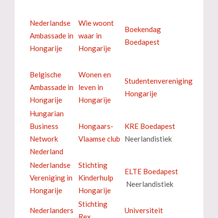
Nederlandse
Wie woont
Boekendag
Ambassade in
waar in
Boedapest
Hongarije
Hongarije
Belgische
Wonen en
Studentenvereniging
Ambassade in
leven in
Hongarije
Hongarije
Hongarije
Hungarian
Business
Hongaars-
KRE Boedapest
Network
Vlaamse club
Neerlandistiek
Nederland
Nederlandse
Stichting
ELTE Boedapest
Vereniging in
Kinderhulp
Neerlandistiek
Hongarije
Hongarije
Stichting
Nederlanders
Universiteit
Rex