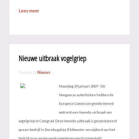
Lees meer
Nieuwe uitbraak vogelgriep
Gepost in
Nieuws
Maandag 29 januari 2007 - De
Hongaarse autoriteiten hebben de
Europese Commissie geïnformeerd
omtrent een tweede uirbraak van
vogelgriep in Csóngrad. Deze tweede uitbraak is geconstateerd
op een bedrijf in Derekegyház, 8 kilometer verwijderd van het
bedrijf waar vorige week vogelgriep werd vastgesteld.