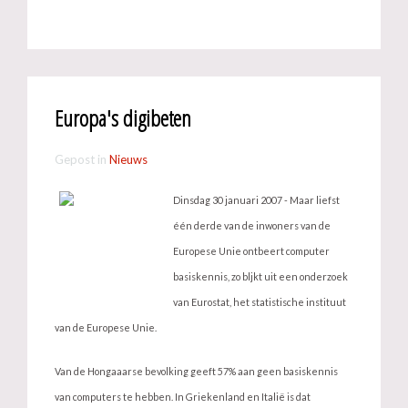
Europa's digibeten
Gepost in
Nieuws
Dinsdag 30 januari 2007 - Maar liefst
één derde van de inwoners van de
Europese Unie ontbeert computer
basiskennis, zo bljkt uit een onderzoek
van Eurostat, het statistische instituut
van de Europese Unie.
Van de Hongaaarse bevolking geeft 57% aan geen basiskennis
van computers te hebben. In Griekenland en Italië is dat