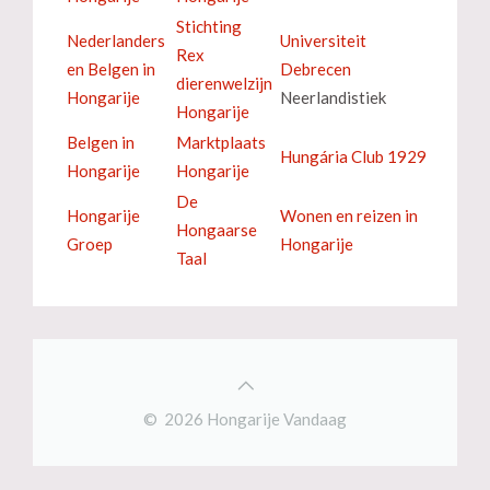
Stichting
Nederlanders
Universiteit
Rex
en Belgen in
Debrecen
dierenwelzijn
Hongarije
Neerlandistiek
Hongarije
Belgen in
Marktplaats
Hungária Club 1929
Hongarije
Hongarije
De
Hongarije
Wonen en reizen in
Hongaarse
Groep
Hongarije
Taal
© 2026 Hongarije Vandaag