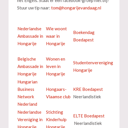
het Engels. Staat er een facebook-groep niet bij?
Stuur uw tip naar:
Nederlandse
Wie woont
Boekendag
Ambassade in
waar in
Boedapest
Hongarije
Hongarije
Belgische
Wonen en
Studentenvereniging
Ambassade in
leven in
Hongarije
Hongarije
Hongarije
Hungarian
Business
Hongaars-
KRE Boedapest
Network
Vlaamse club
Neerlandistiek
Nederland
Nederlandse
Stichting
ELTE Boedapest
Vereniging in
Kinderhulp
Neerlandistiek
Hongarije
Hongarije