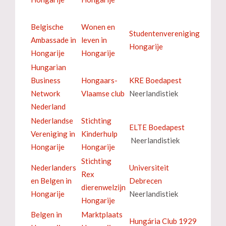
Belgische
Wonen en
Studentenvereniging
Ambassade in
leven in
Hongarije
Hongarije
Hongarije
Hungarian
Business
Hongaars-
KRE Boedapest
Network
Vlaamse club
Neerlandistiek
Nederland
Nederlandse
Stichting
ELTE Boedapest
Vereniging in
Kinderhulp
Neerlandistiek
Hongarije
Hongarije
Stichting
Nederlanders
Universiteit
Rex
en Belgen in
Debrecen
dierenwelzijn
Hongarije
Neerlandistiek
Hongarije
Belgen in
Marktplaats
Hungária Club 1929