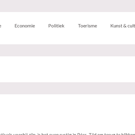
e
Economie
Politiek
Toerisme
Kunst & cul
tivals voorbij zijn, is het even rustig in Pécs. Tijd om terug te blikke