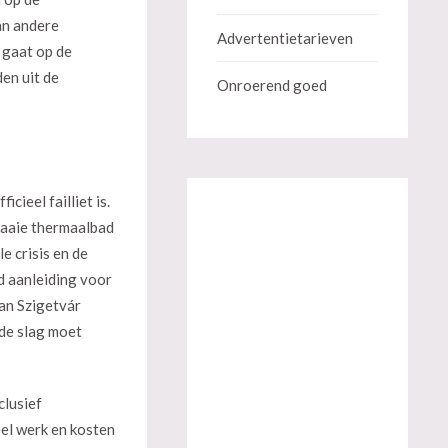
an andere
Advertentietarieven
t gaat op de
en uit de
Onroerend goed
cieel failliet is.
fraaie thermaalbad
e crisis en de
jd aanleiding voor
van Szigetvár
 de slag moet
clusief
el werk en kosten