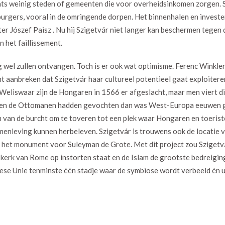
chts weinig steden of gemeenten die voor overheidsinkomen zorgen. 
burgers, vooral in de omringende dorpen. Het binnenhalen en invest
 Jószef Paisz . Nu hij Szigetvár niet langer kan beschermen tegen 
n het faillissement.
og wel zullen ontvangen. Toch is er ook wat optimisme. Ferenc Winkle
nt aanbreken dat Szigetvár haar cultureel potentieel gaat exploitere
Weliswaar zijn de Hongaren in 1566 er afgeslacht, maar men viert dit 
egen de Ottomanen hadden gevochten dan was West-Europa eeuwen g
 van de burcht om te toveren tot een plek waar Hongaren en toerist
amenleving kunnen herbeleven. Szigetvár is trouwens ook de locatie 
 het monument voor Suleyman de Grote. Met dit project zou Sziget
kerk van Rome op instorten staat en de Islam de grootste bedreiging
opese Unie tenminste één stadje waar de symbiose wordt verbeeld én 