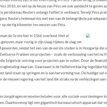
Pécs 2010, en wel op de keuze van Pécs om ook aandacht te geven a
s persbureau Reuters onlangs failliet is verklaard. Terwijl Pécs pra
lgens Reuters helemaal mis met een van de belangrijkste paradepaard
 op dertig kilometer ten westen van Pécs.
an de Grote hier in 1566 overleed. Niet al
geloven, maar rustig in zijn slaap tijdens de slag om
geworden, omdat het een van de eerste steden is in Hongarije die offi
in Zwitserse Franken om projecten – zoals de verbouwing van het nu 
die Szigetvár ontving voor projecten aan te vullen. Door de financiël
erugbetaling daarvan. Daarnaast is de faillietverklaring tegelijkerti
het land staat op springen en is aan hervorming toe. De huidige val 
r de nieuwe regering van het land die straks na de verkiezingen aan
en zorgdragen en moeten betalen voor alle sociale voorzieningen in
en. Daarbovenop ligt een gigantisch bureaucratisch apparaat dat ve