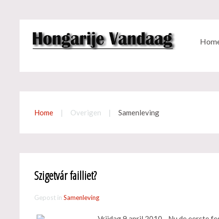
Hom
Home
Overigen
Samenleving
Szigetvár failliet?
Gepost in
Samenleving
Vrijdag 9 april 2010 - Nu de eerste fes