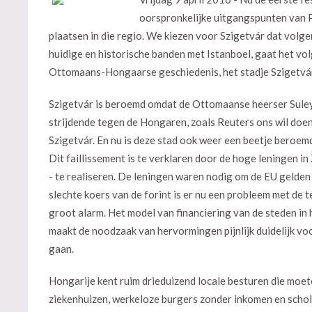
oorspronkelijke uitgangspunten van 
plaatsen in die regio. We kiezen voor Szigetvár dat volgen
huidige en historische banden met Istanboel, gaat het vo
Ottomaans-Hongaarse geschiedenis, het stadje Szigetvár
Szigetvár is beroemd omdat de Ottomaanse heerser Suleym
strijdende tegen de Hongaren, zoals Reuters ons wil doen 
Szigetvár. En nu is deze stad ook weer een beetje beroemd 
Dit faillissement is te verklaren door de hoge leningen 
- te realiseren. De leningen waren nodig om de EU gelden 
slechte koers van de forint is er nu een probleem met de t
groot alarm. Het model van financiering van de steden in 
maakt de noodzaak van hervormingen pijnlijk duidelijk voo
gaan.
Hongarije kent ruim drieduizend locale besturen die moet
ziekenhuizen, werkeloze burgers zonder inkomen en schol