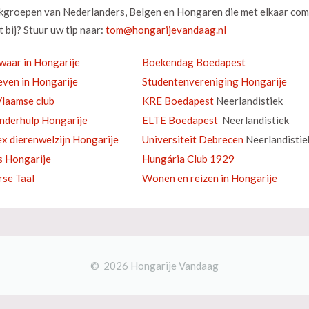
okgroepen van Nederlanders, Belgen en Hongaren die met elkaar com
 bij? Stuur uw tip naar:
waar in Hongarije
Boekendag Boedapest
ven in Hongarije
Studentenvereniging Hongarije
laamse club
KRE Boedapest
Neerlandistiek
inderhulp Hongarije
ELTE Boedapest
Neerlandistiek
ex dierenwelzijn Hongarije
Universiteit Debrecen
Neerlandistie
s Hongarije
Hungária Club 1929
se Taal
Wonen en reizen in Hongarije
© 2026 Hongarije Vandaag