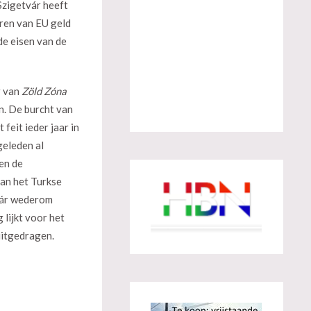
Szigetvár heeft
eren van EU geld
de eisen van de
r van
Zöld Zóna
n. De burcht van
feit ieder jaar in
eleden al
en de
van het Turkse
vár wederom
 lijkt voor het
uitgedragen.