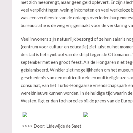
met zich meebrengt, maar geen geld oplevert. Er zijn sle
veel verplichtingen, weinig inkomsten en veel werkeloze 
was een verdienste van de onlangs overleden burgemeester
bureaucratie is de weg vrij gemaakt voor de verklaring va
Veel inwoners zijn natuurlijk bezorgd of ze hun salaris n
(centrum voor cultuur en educatie) ziet juist nu het mome
de stad is het symbool van de strijd tegen de Ottomanen. 
september met een groot feest. Als de Hongaren niet t
geïslamiseerd. Winkler ziet mogelijkheden om het museum
geschiedenis van een multiculturele en multireligieuze s
consulaat, van het Turks-Hongaarse vriendschapspark en
wereldnieuws kunnen worden. In de huidige tijd waarin de 
Westen, ligt er dan toch precies bij de grens van de Eur
>>>> Door: Lidewijde de Smet