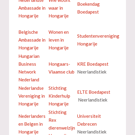
Boekendag
Ambassade in
waar in
Boedapest
Hongarije
Hongarije
Belgische
Wonen en
Studentenvereniging
Ambassade in
leven in
Hongarije
Hongarije
Hongarije
Hungarian
Business
Hongaars-
KRE Boedapest
Network
Vlaamse club
Neerlandistiek
Nederland
Nederlandse
Stichting
ELTE Boedapest
Vereniging in
Kinderhulp
Neerlandistiek
Hongarije
Hongarije
Stichting
Nederlanders
Universiteit
Rex
en Belgen in
Debrecen
dierenwelzijn
Hongarije
Neerlandistiek