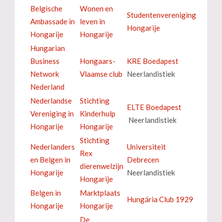
Belgische
Wonen en
Studentenvereniging
Ambassade in
leven in
Hongarije
Hongarije
Hongarije
Hungarian
Business
Hongaars-
KRE Boedapest
Network
Vlaamse club
Neerlandistiek
Nederland
Nederlandse
Stichting
ELTE Boedapest
Vereniging in
Kinderhulp
Neerlandistiek
Hongarije
Hongarije
Stichting
Nederlanders
Universiteit
Rex
en Belgen in
Debrecen
dierenwelzijn
Hongarije
Neerlandistiek
Hongarije
Belgen in
Marktplaats
Hungária Club 1929
Hongarije
Hongarije
De