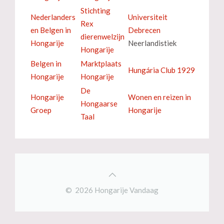
Stichting
Nederlanders
Universiteit
Rex
en Belgen in
Debrecen
dierenwelzijn
Hongarije
Neerlandistiek
Hongarije
Belgen in
Marktplaats
Hungária Club 1929
Hongarije
Hongarije
De
Hongarije
Wonen en reizen in
Hongaarse
Groep
Hongarije
Taal
© 2026 Hongarije Vandaag