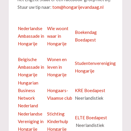
Stuur uw tip naar:
Nederlandse
Wie woont
Boekendag
Ambassade in
waar in
Boedapest
Hongarije
Hongarije
Belgische
Wonen en
Studentenvereniging
Ambassade in
leven in
Hongarije
Hongarije
Hongarije
Hungarian
Business
Hongaars-
KRE Boedapest
Network
Vlaamse club
Neerlandistiek
Nederland
Nederlandse
Stichting
ELTE Boedapest
Vereniging in
Kinderhulp
Neerlandistiek
Hongarije
Hongarije