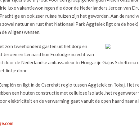
 drie luxe vakantiewoningen die door de Nederlanders Jeroen van D
rachtige en ook zeer ruime huizen zijn het geworden. Aan de rand v
e zowel natuur en rust (het Nationaal Park Aggtelek ligt om de hoek)
n de wilgen) wensen.
Met zo'n tweehonderd gasten uit het dorp en
at Jeroen en Lennard hun Ecolodge nu echt van
icht door de Nederlandse ambassadeur in Hongarije Gajus Scheltema 
t lintje door.
emplén en ligt in de Cserehát regio tussen Aggtelek en Tokaj. Het re
hebben een houten constructie met cellulose isolatie, het regenwater
or elektriciteit en de verwarming gaat vanuit de open haard naar al
ge.com