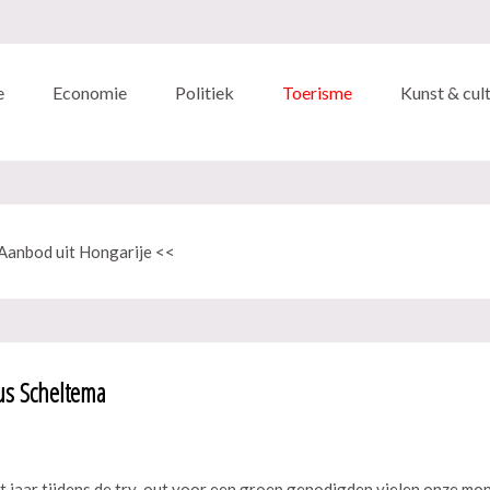
e
Economie
Politiek
Toerisme
Kunst & cul
Aanbod uit Hongarije <<
us Scheltema
it jaar tijdens de try-out voor een groep genodigden vielen onze mo