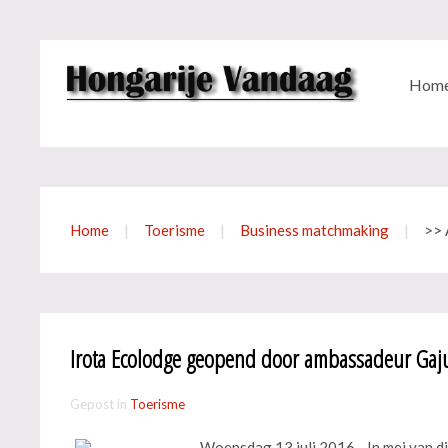
Hom
Home
Toerisme
Business matchmaking
>> 
Irota Ecolodge geopend door ambassadeur Gaj
Gepost in
Toerisme
Woensdag 13 juli 2016 - In mei van d