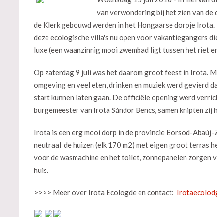
van verwondering bij het zien van de
de Klerk gebouwd werden in het Hongaarse dorpje Irota. P
deze ecologische villa's nu open voor vakantiegangers di
luxe (een waanzinnig mooi zwembad ligt tussen het riet e
Op zaterdag 9 juli was het daarom groot feest in Irota. 
omgeving en veel eten, drinken en muziek werd gevierd d
start kunnen laten gaan. De officiële opening werd verr
burgemeester van Irota Sándor Bencs, samen knipten zij he
Irota is een erg mooi dorp in de provincie Borsod-Abaúj-Z
neutraal, de huizen (elk 170 m2) met eigen groot terras 
voor de wasmachine en het toilet, zonnepanelen zorgen vo
huis.
>>>> Meer over Irota Ecologde en contact:
Irotaecolod