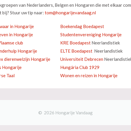
okgroepen van Nederlanders, Belgen en Hongaren die met elkaar com
 bij? Stuur uw tip naar:
waar in Hongarije
Boekendag Boedapest
ven in Hongarije
Studentenvereniging Hongarije
laamse club
KRE Boedapest
Neerlandistiek
inderhulp Hongarije
ELTE Boedapest
Neerlandistiek
ex dierenwelzijn Hongarije
Universiteit Debrecen
Neerlandistie
s Hongarije
Hungária Club 1929
se Taal
Wonen en reizen in Hongarije
© 2026 Hongarije Vandaag