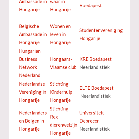
Ambassade in
waar in
Boedapest
Hongarije
Hongarije
Belgische
Wonen en
Studentenvereniging
Ambassade in
leven in
Hongarije
Hongarije
Hongarije
Hungarian
Business
Hongaars-
KRE Boedapest
Network
Vlaamse club
Neerlandistiek
Nederland
Nederlandse
Stichting
ELTE Boedapest
Vereniging in
Kinderhulp
Neerlandistiek
Hongarije
Hongarije
Stichting
Nederlanders
Universiteit
Rex
en Belgen in
Debrecen
dierenwelzijn
Hongarije
Neerlandistiek
Hongarije