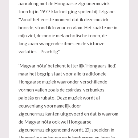
aanraking met de Hongaarse zigeunermuziek
toen hij in 1977 klarinet ging spelen bij Tzigane.
"Vanaf het eerste moment dat ik deze muziek
hoorde, stond ik in vuur en vlam. Het raakte me in
mijn ziel, de mooie melancholische tonen, de
langzaam swingende ritmes en de virtuoze
variaties... Prachtig".
'Magyar nóta' betekent letterlijk 'Hongaars lied',
maar het begrip staat voor alle traditionele
Hongaarse muziek waaronder verschillende
vormen vallen zoals de csárdas, verbunkos,
palotás en rubato. Deze muziek wordt al
eeuwenlang voornamelijk door
zigeunermuzikanten uitgevoerd en dat is waarom
de Magyar nóta ook wel Hongaarse
zigeunermuziek genoemd wordt. Zij speelden in
Hongarije aan hoven en in herbergen en later in