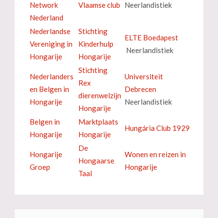
Network
Vlaamse club
Neerlandistiek
Nederland
Nederlandse
Stichting
ELTE Boedapest
Vereniging in
Kinderhulp
Neerlandistiek
Hongarije
Hongarije
Stichting
Nederlanders
Universiteit
Rex
en Belgen in
Debrecen
dierenwelzijn
Hongarije
Neerlandistiek
Hongarije
Belgen in
Marktplaats
Hungária Club 1929
Hongarije
Hongarije
De
Hongarije
Wonen en reizen in
Hongaarse
Groep
Hongarije
Taal