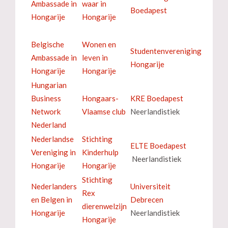
Ambassade in
waar in
Boedapest
Hongarije
Hongarije
Belgische
Wonen en
Studentenvereniging
Ambassade in
leven in
Hongarije
Hongarije
Hongarije
Hungarian
Business
Hongaars-
KRE Boedapest
Network
Vlaamse club
Neerlandistiek
Nederland
Nederlandse
Stichting
ELTE Boedapest
Vereniging in
Kinderhulp
Neerlandistiek
Hongarije
Hongarije
Stichting
Nederlanders
Universiteit
Rex
en Belgen in
Debrecen
dierenwelzijn
Hongarije
Neerlandistiek
Hongarije