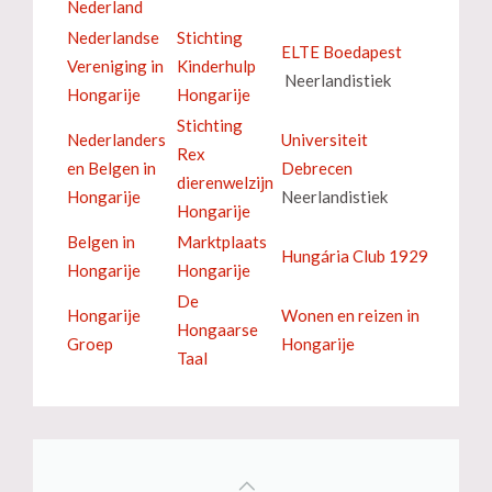
Nederland
Nederlandse
Stichting
ELTE Boedapest
Vereniging in
Kinderhulp
Neerlandistiek
Hongarije
Hongarije
Stichting
Nederlanders
Universiteit
Rex
en Belgen in
Debrecen
dierenwelzijn
Hongarije
Neerlandistiek
Hongarije
Belgen in
Marktplaats
Hungária Club 1929
Hongarije
Hongarije
De
Hongarije
Wonen en reizen in
Hongaarse
Groep
Hongarije
Taal