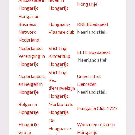
Hongarije
Hongarije
Hongarije
Hungarian
Business
Hongaars-
KRE Boedapest
Network
Vlaamse club
Neerlandistiek
Nederland
Nederlandse
Stichting
ELTE Boedapest
Vereniging in
Kinderhulp
Neerlandistiek
Hongarije
Hongarije
Stichting
Nederlanders
Universiteit
Rex
en Belgen in
Debrecen
dierenwelzijn
Hongarije
Neerlandistiek
Hongarije
Belgen in
Marktplaats
Hungária Club 1929
Hongarije
Hongarije
De
Hongarije
Wonen en reizen in
Hongaarse
Groep
Hongarije