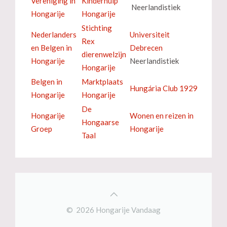
Vereniging in
Kinderhulp
Neerlandistiek
Hongarije
Hongarije
Stichting
Nederlanders
Universiteit
Rex
en Belgen in
Debrecen
dierenwelzijn
Hongarije
Neerlandistiek
Hongarije
Belgen in
Marktplaats
Hungária Club 1929
Hongarije
Hongarije
De
Hongarije
Wonen en reizen in
Hongaarse
Groep
Hongarije
Taal
© 2026 Hongarije Vandaag