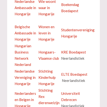
Nederlandse
Wie woont
Boekendag
Ambassade in
waar in
Boedapest
Hongarije
Hongarije
Belgische
Wonen en
Studentenvereniging
Ambassade in
leven in
Hongarije
Hongarije
Hongarije
Hungarian
Business
Hongaars-
KRE Boedapest
Network
Vlaamse club
Neerlandistiek
Nederland
Nederlandse
Stichting
ELTE Boedapest
Vereniging in
Kinderhulp
Neerlandistiek
Hongarije
Hongarije
Stichting
Nederlanders
Universiteit
Rex
en Belgen in
Debrecen
dierenwelzijn
Hongarije
Neerlandistiek