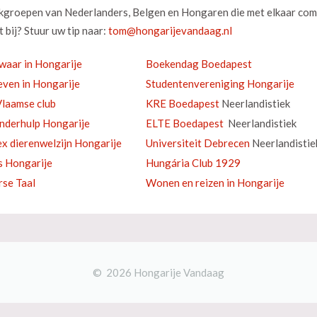
okgroepen van Nederlanders, Belgen en Hongaren die met elkaar com
 bij? Stuur uw tip naar:
waar in Hongarije
Boekendag Boedapest
ven in Hongarije
Studentenvereniging Hongarije
laamse club
KRE Boedapest
Neerlandistiek
inderhulp Hongarije
ELTE Boedapest
Neerlandistiek
ex dierenwelzijn Hongarije
Universiteit Debrecen
Neerlandistie
s Hongarije
Hungária Club 1929
se Taal
Wonen en reizen in Hongarije
© 2026 Hongarije Vandaag