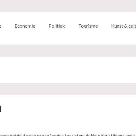
e
Economie
Politiek
Toerisme
Kunst & cul
d
n ontdekte een groep joodse toeristen uit New York tijdens een r