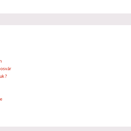
n
posvár
uk ?
je