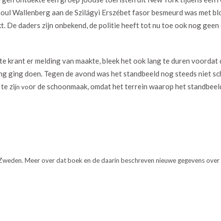
oul Wallenberg aan de Szilágyi Erszébet fasor besmeurd was met blo
 De daders zijn onbekend, de politie heeft tot nu toe ook nog gee
rste krant er melding van maakte, bleek het ook lang te duren voordat
ding ging doen. Tegen de avond was het standbeeld nog steeds niet 
te zi
or de schoonmaak, omdat het terrein waarop het standbeeld 
jn vo
 Zweden. Meer over dat boek en de daarin beschreven nieuwe gegevens over 