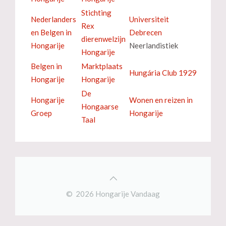
Stichting
Nederlanders
Universiteit
Rex
en Belgen in
Debrecen
dierenwelzijn
Hongarije
Neerlandistiek
Hongarije
Belgen in
Marktplaats
Hungária Club 1929
Hongarije
Hongarije
De
Hongarije
Wonen en reizen in
Hongaarse
Groep
Hongarije
Taal
© 2026 Hongarije Vandaag