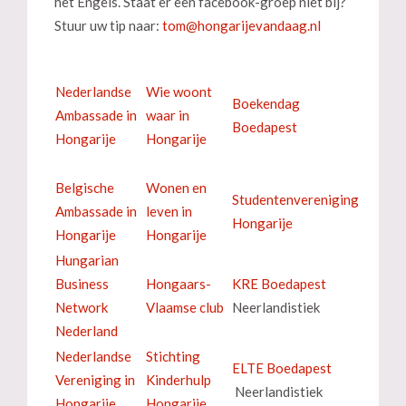
het Engels. Staat er een facebook-groep niet bij?
Stuur uw tip naar:
Nederlandse
Wie woont
Boekendag
Ambassade in
waar in
Boedapest
Hongarije
Hongarije
Belgische
Wonen en
Studentenvereniging
Ambassade in
leven in
Hongarije
Hongarije
Hongarije
Hungarian
Business
Hongaars-
KRE Boedapest
Network
Vlaamse club
Neerlandistiek
Nederland
Nederlandse
Stichting
ELTE Boedapest
Vereniging in
Kinderhulp
Neerlandistiek
Hongarije
Hongarije