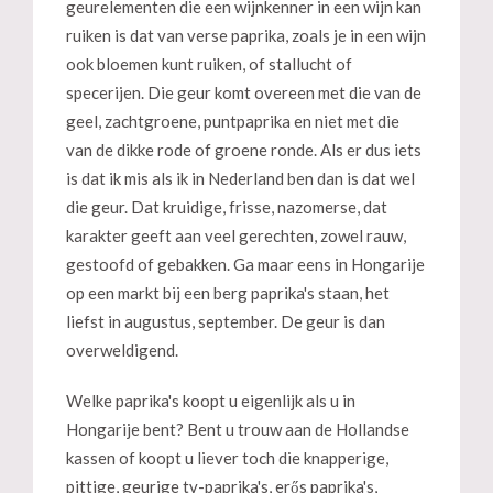
geurelementen die een wijnkenner in een wijn kan
ruiken is dat van verse paprika, zoals je in een wijn
ook bloemen kunt ruiken, of stallucht of
specerijen. Die geur komt overeen met die van de
geel, zachtgroene, puntpaprika en niet met die
van de dikke rode of groene ronde. Als er dus iets
is dat ik mis als ik in Nederland ben dan is dat wel
die geur. Dat kruidige, frisse, nazomerse, dat
karakter geeft aan veel gerechten, zowel rauw,
gestoofd of gebakken. Ga maar eens in Hongarije
op een markt bij een berg paprika's staan, het
liefst in augustus, september. De geur is dan
overweldigend.
Welke paprika's koopt u eigenlijk als u in
Hongarije bent? Bent u trouw aan de Hollandse
kassen of koopt u liever toch die knapperige,
pittige, geurige tv-paprika's, erős paprika's,