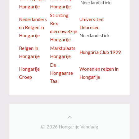
Neerlandistiek
Hongarije
Hongarije
Stichting
Nederlanders
Universiteit
Rex
en Belgen in
Debrecen
dierenwelzijn
Hongarije
Neerlandistiek
Hongarije
Belgen in
Marktplaats
Hungária Club 1929
Hongarije
Hongarije
De
Hongarije
Wonen en reizen in
Hongaarse
Groep
Hongarije
Taal
© 2026 Hongarije Vandaag