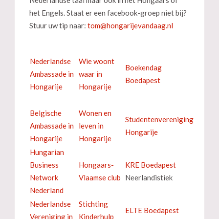
het Engels. Staat er een facebook-groep niet bij?
Stuur uw tip naar:
Nederlandse
Wie woont
Boekendag
Ambassade in
waar in
Boedapest
Hongarije
Hongarije
Belgische
Wonen en
Studentenvereniging
Ambassade in
leven in
Hongarije
Hongarije
Hongarije
Hungarian
Business
Hongaars-
KRE Boedapest
Network
Vlaamse club
Neerlandistiek
Nederland
Nederlandse
Stichting
ELTE Boedapest
Vereniging in
Kinderhulp