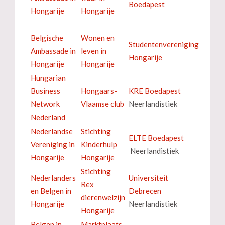
Boedapest
Hongarije
Hongarije
Belgische
Wonen en
Studentenvereniging
Ambassade in
leven in
Hongarije
Hongarije
Hongarije
Hungarian
Business
Hongaars-
KRE Boedapest
Network
Vlaamse club
Neerlandistiek
Nederland
Nederlandse
Stichting
ELTE Boedapest
Vereniging in
Kinderhulp
Neerlandistiek
Hongarije
Hongarije
Stichting
Nederlanders
Universiteit
Rex
en Belgen in
Debrecen
dierenwelzijn
Hongarije
Neerlandistiek
Hongarije
Belgen in
Marktplaats