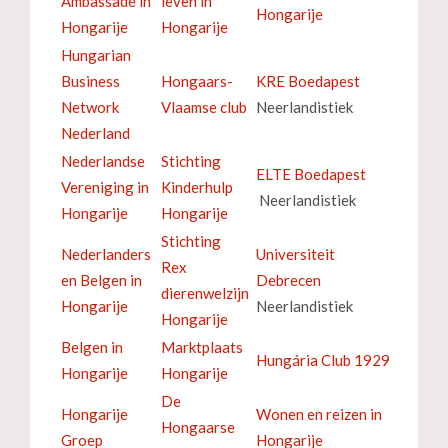
Ambassade in
leven in
Hongarije
Hongarije
Hongarije
Hungarian
Business
Hongaars-
KRE Boedapest
Network
Vlaamse club
Neerlandistiek
Nederland
Nederlandse
Stichting
ELTE Boedapest
Vereniging in
Kinderhulp
Neerlandistiek
Hongarije
Hongarije
Stichting
Nederlanders
Universiteit
Rex
en Belgen in
Debrecen
dierenwelzijn
Hongarije
Neerlandistiek
Hongarije
Belgen in
Marktplaats
Hungária Club 1929
Hongarije
Hongarije
De
Hongarije
Wonen en reizen in
Hongaarse
Groep
Hongarije