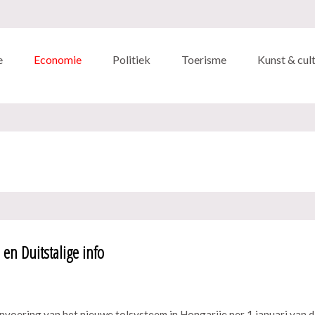
e
Economie
Politiek
Toerisme
Kunst & cul
en Duitstalige info
oering van het nieuwe tolsysteem in Hongarije per 1 januari van dit