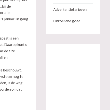
 bij de
Advertentietarieven
or alle
 1 januari in gang
Onroerend goed
apest is een
st. Daarop kunt u
ar de site
affen.
ode beschouwt.
 systeem nog te
den, is de weg
 worden omdat