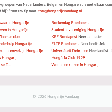
okgroepen van Nederlanders, Belgen en Hongaren die met elkaar com
 bij? Stuur uw tip naar:
waar in Hongarije
Boekendag Boedapest
ven in Hongarije
Studentenvereniging Hongarije
laamse club
KRE Boedapest
Neerlandistiek
inderhulp Hongarije
ELTE Boedapest
Neerlandistiek
ex dierenwelzijn Hongarije
Universiteit Debrecen
Neerlandistie
s Hongarije
Hungária Club 1929
se Taal
Wonen en reizen in Hongarije
© 2026 Hongarije Vandaag