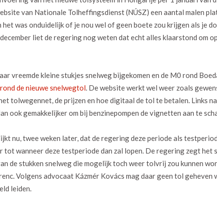
website van Nationale Tolheffingsdienst (NÚSZ) een aantal malen plat,
t was onduidelijk of je nou wel of geen boete zou krijgen als je do
december liet de regering nog weten dat echt alles klaarstond om op
n paar vreemde kleine stukjes snelweg bijgekomen en de M0 rond Boed
rond de nieuwe snelwegtol
. De website werkt wel weer zoals gewen
t tolwegennet, de prijzen en hoe digitaal de tol te betalen. Links na
 dan ook gemakkelijker om bij benzinepompen de vignetten aan te sch
ijkt nu, twee weken later, dat de regering deze periode als testperi
er tot wanneer deze testperiode dan zal lopen. De regering zegt het
n de stukken snelweg die mogelijk toch weer tolvrij zou kunnen wor
Ferenc. Volgens advocaat Kázmér Kovács mag daar geen tol geheven
ld leiden.